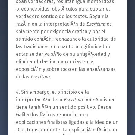
sean verdaderas, resultan igualmente ideas
preconcebidas, obstÃ¡culos para captar el
verdadero sentido de los textos. Seguir la
razÃ³n en la interpretaciÃ³n de
Escritura
es
solamente por exigencia crÃ­tica y por el
sentido comÃºn, rechazando la autoridad de
las tradiciones, en cuanto la legitimidad de
estas se deriva sÃ³lo de su antigÃ¼edad y
eliminando las incoherencias en la
exposiciÃ³n y sobre todo en las enseÃ±anzas
de las
Escritura
.
4. Sin embargo, el principio de la
interpretaciÃ³n de la
Escritura
por sÃ­ misma
tiene tambiÃ©n un sentido positivo. Desde
Galileo los fÃ­sicos renunciaron a
explicaciones finalistas ligadas a la idea de un
Dios transcendente. La explicaciÃ³n fÃ­sica no