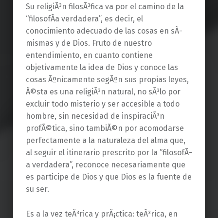
Su religiÃ³n filosÃ³fica va por el camino de la
“filosofÃ­a verdadera”, es decir, el
conocimiento adecuado de las cosas en sÃ­
mismas y de Dios. Fruto de nuestro
entendimiento, en cuanto contiene
objetivamente la idea de Dios y conoce las
cosas Ãºnicamente segÃºn sus propias leyes,
Ã©sta es una religiÃ³n natural, no sÃ³lo por
excluir todo misterio y ser accesible a todo
hombre, sin necesidad de inspiraciÃ³n
profÃ©tica, sino tambiÃ©n por acomodarse
perfectamente a la naturaleza del alma que,
al seguir el itinerario prescrito por la ”filosofÃ­
a verdadera”, reconoce necesariamente que
es participe de Dios y que Dios es la fuente de
su ser.
Es a la vez teÃ³rica y prÃ¡ctica: teÃ³rica, en