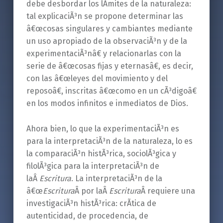
debe desbordar los lÃ­mites de la naturaleza:
tal explicaciÃ³n se propone determinar las
â€œcosas singulares y cambiantes mediante
un uso apropiado de la observaciÃ³n y de la
experimentaciÃ³nâ€ y relacionarlas con la
serie de â€œcosas fijas y eternasâ€, es decir,
con las â€œleyes del movimiento y del
reposoâ€, inscritas â€œcomo en un cÃ³digoâ€
en los modos infinitos e inmediatos de Dios.
Ahora bien, lo que la experimentaciÃ³n es
para la interpretaciÃ³n de la naturaleza, lo es
la comparaciÃ³n histÃ³rica, sociolÃ³gica y
filolÃ³gica para la interpretaciÃ³n de
laÂ
Escritura
. La interpretaciÃ³n de la
â€œ
Escritura
Â por laÂ
Escritura
Â requiere una
investigaciÃ³n histÃ³rica: crÃ­tica de
autenticidad, de procedencia, de