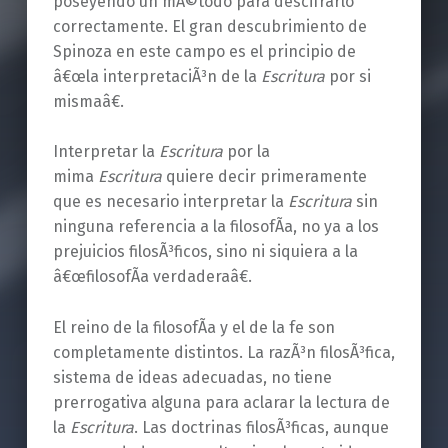
poseyendo un mÃ©todo para descifrarlo
correctamente. El gran descubrimiento de
Spinoza en este campo es el principio de
â€œla interpretaciÃ³n de la
Escritura
por si
mismaâ€.
Interpretar la
Escritura
por la
mima
Escritura
quiere decir primeramente
que es necesario interpretar la
Escritura
sin
ninguna referencia a la filosofÃ­a, no ya a los
prejuicios filosÃ³ficos, sino ni siquiera a la
â€œfilosofÃ­a verdaderaâ€.
El reino de la filosofÃ­a y el de la fe son
completamente distintos. La razÃ³n filosÃ³fica,
sistema de ideas adecuadas, no tiene
prerrogativa alguna para aclarar la lectura de
la
Escritura
. Las doctrinas filosÃ³ficas, aunque