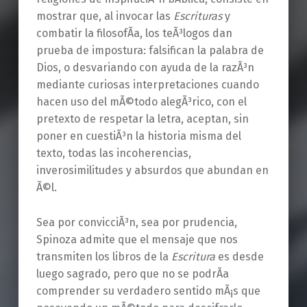
mostrar que, al invocar las
Escrituras
y
combatir la filosofÃ­a, los teÃ³logos dan
prueba de impostura: falsifican la palabra de
Dios, o desvariando con ayuda de la razÃ³n
mediante curiosas interpretaciones cuando
hacen uso del mÃ©todo alegÃ³rico, con el
pretexto de respetar la letra, aceptan, sin
poner en cuestiÃ³n la historia misma del
texto, todas las incoherencias,
inverosimilitudes y absurdos que abundan en
Ã©l.
Sea por convicciÃ³n, sea por prudencia,
Spinoza admite que el mensaje que nos
transmiten los libros de la
Escritura
es desde
luego sagrado, pero que no se podrÃ­a
comprender su verdadero sentido mÃ¡s que