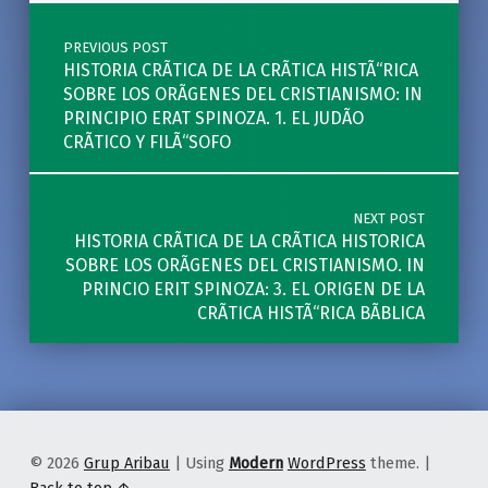
Post navigation
PREVIOUS POST
HISTORIA CRÃTICA DE LA CRÃTICA HISTÃ“RICA
SOBRE LOS ORÃGENES DEL CRISTIANISMO: IN
PRINCIPIO ERAT SPINOZA. 1. EL JUDÃO
CRÃTICO Y FILÃ“SOFO
NEXT POST
HISTORIA CRÃTICA DE LA CRÃTICA HISTORICA
SOBRE LOS ORÃGENES DEL CRISTIANISMO. IN
PRINCIO ERIT SPINOZA: 3. EL ORIGEN DE LA
CRÃTICA HISTÃ“RICA BÃBLICA
© 2026
Grup Aribau
|
Using
Modern
WordPress
theme.
|
Back to top ↑