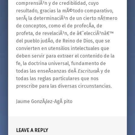
comprensiÃ³n y de credibilidad, cuyo
resultado, gracias la mÃ©todo comparativo,
serÃ¡ la determinaciÃ³n de un cierto nÃºmero
de conceptos, como el de profecÃ­a, de
profeta, de revelaciÃ³n, de â€˜elecciÃ³nâ€™
del pueblo judÃ­o, de Reino de Dios, que se
convierten en utensilios intelectuales que
deben servir para extraer el contenido de la
fe, la doctrina universal, fundamento de
todas las enseÃ±anzas deÂ
Escritura
Â y de
todas las reglas particulares que nos
prescribe para las diversas circunstancias.
Jaume GonzÃ¡lez-AgÃ pito
Skip back to main navigation
LEAVE A REPLY