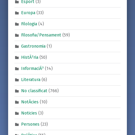
Esport
(3)
Europa
(33)
Filologia
(4)
Filosofia/Pensament
(59)
Gastronomia
(1)
HistÃ²ria
(50)
InformaciÃ³
(14)
Literatura
(6)
No classificat
(766)
NotÃ­cies
(10)
Noticies
(3)
Persones
(23)