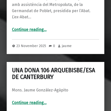
amb assistència del Metropoluta, de la
Germandat de Poblet, presidida per l’Abat.
L’ex-Abat…
“LA GERMANDAT DEL MONESTIR DE POBLET”
Continue reading
…
23 November 2025
0
jaume
UNA DONA 106 ARQUEBISBE/ESA
DE CANTERBURY
Mons. Jaume González-Agàpito
“UNA DONA 106 ARQUEBISBE/ESA DE CANTERBURY”
Continue reading
…