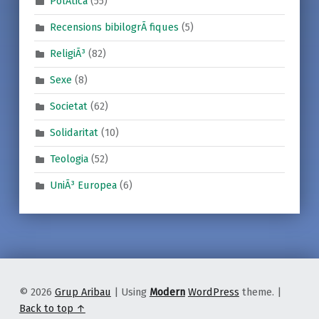
PolÃ­tica
(55)
Recensions bibilogrÃ fiques
(5)
ReligiÃ³
(82)
Sexe
(8)
Societat
(62)
Solidaritat
(10)
Teologia
(52)
UniÃ³ Europea
(6)
© 2026
Grup Aribau
|
Using
Modern
WordPress
theme.
|
Back to top ↑