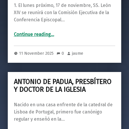
1. El lunes próximo, 17 de noviembre, SS. León
XIV se reunirá con la Comisión Ejecutiva de la
Conferencia Episcopal…
Continue reading
…
“LA PEDERASTIA Y LA HOMOSEXUALIDAD EPISCOPAL, PRESBITERAL, DIACONAL, SEMINARÍSTICA Y DE LOS RELIGIOSOS DE ESPAÑA”
11 November 2025
0
jaume
ANTONIO DE PADUA, PRESBÍTERO
Y DOCTOR DE LA IGLESIA
Nacido en una casa enfrente de la catedral de
Lisboa de Portugal, primero fue canónigo
regular y enseñó en la…