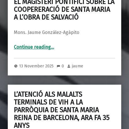
EL MAGISTERI PONTIFICI SOBRE LA
COOPERERACIÓ DE SANTA MARIA
A L’OBRA DE SALVACIÓ
Mons. Jaume González-Agàpito
“EL MAGISTERI PONTIFICI SOBRE LA COOPERERACIÓ DE SANTA MARIA A L’OBRA DE SALVACIÓ”
Continue reading
…
13 November 2025
0
jaume
L’ATENCIÓ ALS MALALTS
TERMINALS DE VIH A LA
PARRÒQUIA DE SANTA MARIA
REINA DE BARCELONA, ARA FA 35
ANYS