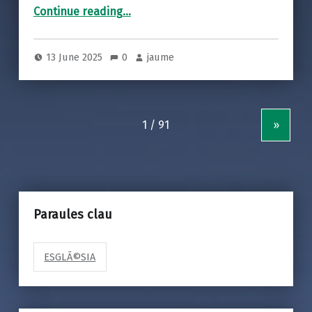
“ANTONIO DE PADUA, PRESBÍTERO Y DOCTOR DE LA IGLESIA”
Continue reading
…
13 June 2025
0
jaume
»
Paraules clau
ESGLÃ©SIA