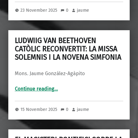
23 November 2025
0
jaume
LUDWIIG VAN BEETHOVEN
CATÒLIC RECONVERTIT: LA MISSA
SOLEMNIS I LA NOVENA SIMFONIA
Mons. Jaume González-Agàpito
“LUDWIIG VAN BEETHOVEN CATÒLIC RECONVERTIT: LA MISSA SOLEMNIS I LA NOVENA SIMFONIA”
Continue reading
…
15 November 2025
0
jaume