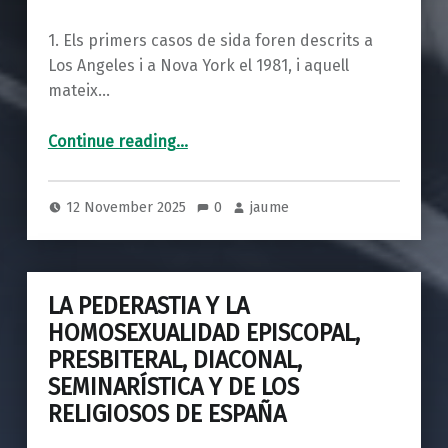
1. Els primers casos de sida foren descrits a
Los Angeles i a Nova York el 1981, i aquell
mateix…
Continue reading
…
“L’ATENCIÓ ALS MALALTS TERMINALS DE VIH A LA PARRÒQUIA DE SANTA MARIA REINA DE BARCELONA, ARA FA 35 ANYS”
12 November 2025
0
jaume
LA PEDERASTIA Y LA
HOMOSEXUALIDAD EPISCOPAL,
PRESBITERAL, DIACONAL,
SEMINARÍSTICA Y DE LOS
RELIGIOSOS DE ESPAÑA