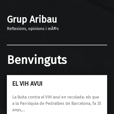
Grup Aribau
Reflexions, opinions i mÃ©s
Benvinguts
EL VIH AVUI
La lluita contra el VIH avui en reculada: els que
a la Parròquia de Pedralbes de Barcelona, ​​fa 35
anys,…