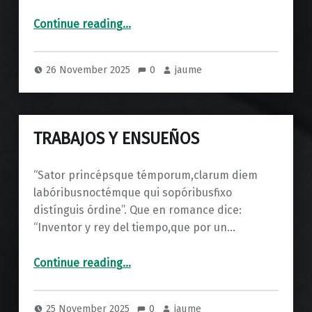
“EL VIH AVUI”
Continue reading
…
26 November 2025
0
jaume
TRABAJOS Y ENSUEÑOS
“Sator princépsque témporum,clarum diem
labóribusnoctémque qui sopóribusfixo
distínguis órdine”. Que en romance dice:
“Inventor y rey del tiempo,que por un…
“TRABAJOS Y ENSUEÑOS”
Continue reading
…
25 November 2025
0
jaume