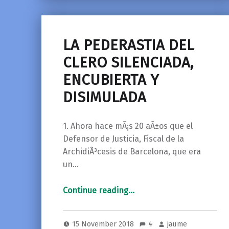
LA PEDERASTIA DEL
CLERO SILENCIADA,
ENCUBIERTA Y
DISIMULADA
1. Ahora hace mÃ¡s 20 aÃ±os que el
Defensor de Justicia, Fiscal de la
ArchidiÃ³cesis de Barcelona, que era
un…
“LA PEDERASTIA DEL CLERO SILENCIADA, ENCUBIERTA Y DISIMULADA”
Continue reading
…
15 November 2018
4
jaume