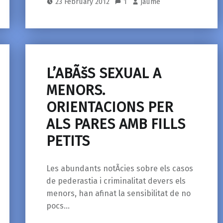
23 February 2012
1
jaume
L’ABÃšS SEXUAL A
MENORS.
ORIENTACIONS PER
ALS PARES AMB FILLS
PETITS
Les abundants notÃ­cies sobre els casos
de pederastia i criminalitat devers els
menors, han afinat la sensibilitat de no
pocs…