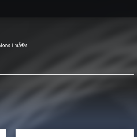
nions i mÃ©s