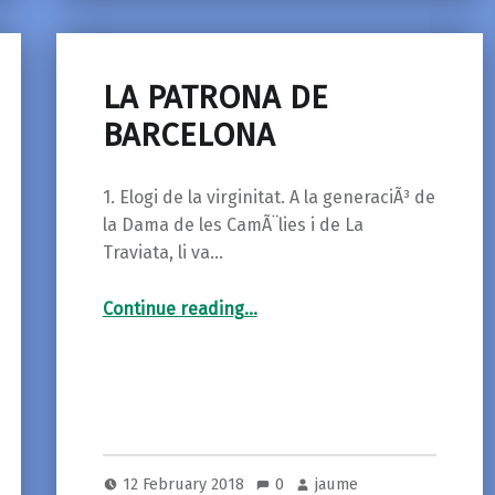
LA PATRONA DE
BARCELONA
1. Elogi de la virginitat. A la generaciÃ³ de
la Dama de les CamÃ¨lies i de La
Traviata, li va…
“LA PATRONA DE BARCELONA”
Continue reading
…
12 February 2018
0
jaume