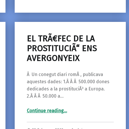
EL TRÃ€FEC DE LA
PROSTITUCIÃ“ ENS
AVERGONYEIX
Â Un conegut diari romÃ , publicava
aquestes dades: 1.Â Â Â 500.000 dones
dedicades a la prostituciÃ³ a Europa.
2.Â Â Â 50.000 a…
“EL TRÃ€FEC DE LA PROSTITUCIÃ“ ENS AVERGONYEIX”
Continue reading
…