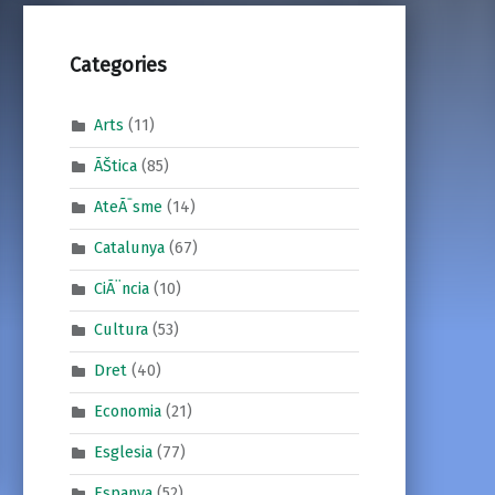
Categories
Arts
(11)
ÃŠtica
(85)
AteÃ¯sme
(14)
Catalunya
(67)
CiÃ¨ncia
(10)
Cultura
(53)
Dret
(40)
Economia
(21)
Esglesia
(77)
Espanya
(52)