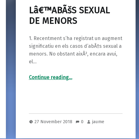
Lâ€™ABÃšS SEXUAL
DE MENORS
1. Recentment s’ha registrat un augment
significatiu en els casos d’abÃºs sexual a
menors. No obstant aixÃ², encara avui,
el…
“Lâ€™ABÃšS SEXUAL DE MENORS”
Continue reading
…
27 November 2018
0
jaume