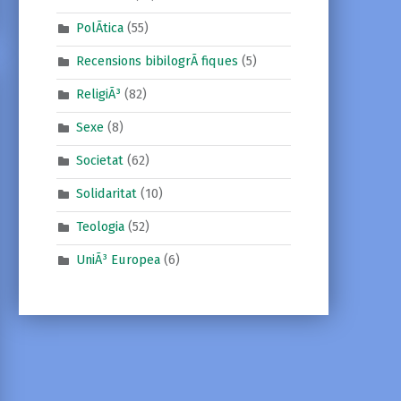
PolÃ­tica
(55)
Recensions bibilogrÃ fiques
(5)
ReligiÃ³
(82)
Sexe
(8)
Societat
(62)
Solidaritat
(10)
Teologia
(52)
UniÃ³ Europea
(6)