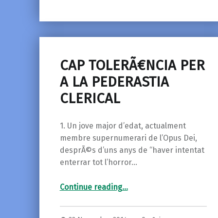
CAP TOLERÃ€NCIA PER
A LA PEDERASTIA
CLERICAL
1. Un jove major d’edat, actualment
membre supernumerari de l’Opus Dei,
desprÃ©s d’uns anys de “haver intentat
enterrar tot l’horror…
“CAP TOLERÃ€NCIA PER A LA PEDERASTIA CLERICAL”
Continue reading
…