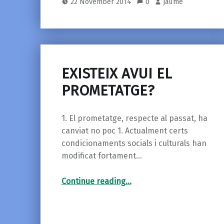
22 November 2014
0
jaume
EXISTEIX AVUI EL
PROMETATGE?
1. El prometatge, respecte al passat, ha
canviat no poc 1. Actualment certs
condicionaments socials i culturals han
modificat fortament…
“EXISTEIX AVUI EL PROMETATGE?”
Continue reading
…