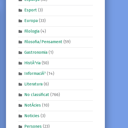
Esport
(3)
Europa
(33)
Filologia
(4)
Filosofia/Pensament
(59)
Gastronomia
(1)
HistÃ²ria
(50)
InformaciÃ³
(14)
Literatura
(6)
No classificat
(766)
NotÃ­cies
(10)
Noticies
(3)
Persones
(23)