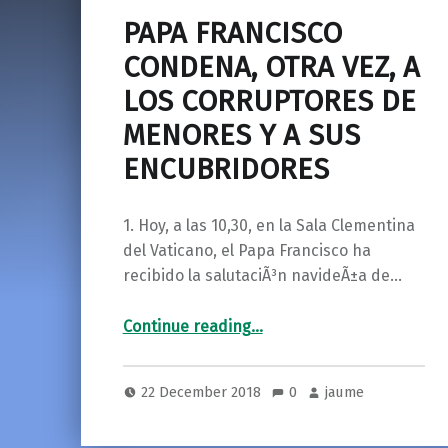
PAPA FRANCISCO
CONDENA, OTRA VEZ, A
LOS CORRUPTORES DE
MENORES Y A SUS
ENCUBRIDORES
1. Hoy, a las 10,30, en la Sala Clementina
del Vaticano, el Papa Francisco ha
recibido la salutaciÃ³n navideÃ±a de…
Continue reading
“PAPA FRANCISCO CONDENA, OTRA VEZ, A LOS CORRUPTORES DE MENORES Y A SUS ENCUBRIDORES”
…
22 December 2018
0
jaume