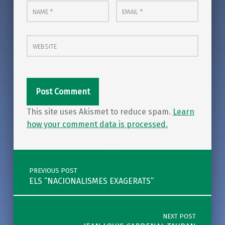
Name
Email
*
*
Website
This site uses Akismet to reduce spam.
Learn
how your comment data is processed.
Post navigation
PREVIOUS POST
ELS “NACIONALISMES EXAGERATS”
NEXT POST