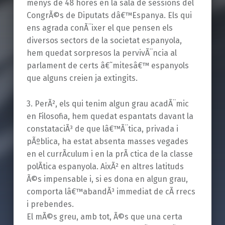
menys de 48 hores en la sala de sessions del
CongrÃ©s de Diputats dâ€™Espanya. Els qui
ens agrada conÃ¨ixer el que pensen els
diversos sectors de la societat espanyola,
hem quedat sorpresos la pervivÃ¨ncia al
parlament de certs â€˜mitesâ€™ espanyols
que alguns creien ja extingits.
3. PerÃ², els qui tenim algun grau acadÃ¨mic
en Filosofia, hem quedat espantats davant la
constataciÃ³ de que lâ€™Ã¨tica, privada i
pÃºblica, ha estat absenta masses vegades
en el currÃ­culum i en la prÃ ctica de la classe
polÃ­tica espanyola. AixÃ² en altres latituds
Ã©s impensable i, si es dona en algun grau,
comporta lâ€™abandÃ³ immediat de cÃ rrecs
i prebendes.
El mÃ©s greu, amb tot, Ã©s que una certa