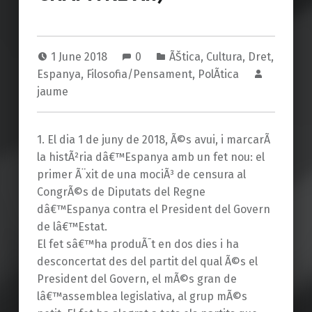
1 June 2018
0
ÃŠtica
,
Cultura
,
Dret
,
Espanya
,
Filosofia/Pensament
,
PolÃ­tica
jaume
1. El dia 1 de juny de 2018, Ã©s avui, i marcarÃ
la histÃ²ria dâ€™Espanya amb un fet nou: el
primer Ã¨xit de una mociÃ³ de censura al
CongrÃ©s de Diputats del Regne
dâ€™Espanya contra el President del Govern
de lâ€™Estat.
El fet sâ€™ha produÃ¯t en dos dies i ha
desconcertat des del partit del qual Ã©s el
President del Govern, el mÃ©s gran de
lâ€™assemblea legislativa, al grup mÃ©s