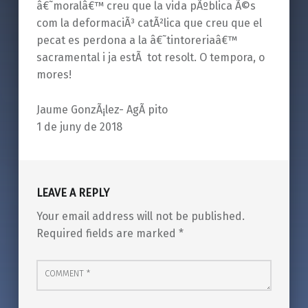
â€˜moralâ€™ creu que la vida pÃºblica Ã©s
com la deformaciÃ³ catÃ²lica que creu que el
pecat es perdona a la â€˜tintoreriaâ€™
sacramental i ja estÃ tot resolt. O tempora, o
mores!
Jaume GonzÃ¡lez- AgÃ pito
1 de juny de 2018
Skip back to main navigation
LEAVE A REPLY
Your email address will not be published.
Required fields are marked
*
Comment
*