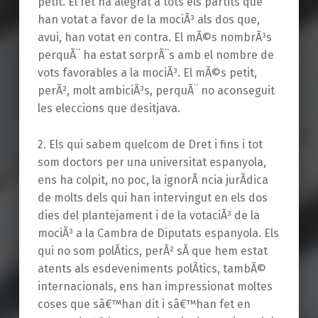
petit. El fet ha alegrat a tots els partits que
han votat a favor de la mociÃ³ als dos que,
avui, han votat en contra. El mÃ©s nombrÃ³s
perquÃ¨ ha estat sorprÃ¨s amb el nombre de
vots favorables a la mociÃ³. El mÃ©s petit,
perÃ², molt ambiciÃ³s, perquÃ¨ no aconseguit
les eleccions que desitjava.
2. Els qui sabem quelcom de Dret i fins i tot
som doctors per una universitat espanyola,
ens ha colpit, no poc, la ignorÃ ncia jurÃ­dica
de molts dels qui han intervingut en els dos
dies del plantejament i de la votaciÃ³ de la
mociÃ³ a la Cambra de Diputats espanyola. Els
qui no som polÃ­tics, perÃ² sÃ­ que hem estat
atents als esdeveniments polÃ­tics, tambÃ©
internacionals, ens han impressionat moltes
coses que sâ€™han dit i sâ€™han fet en