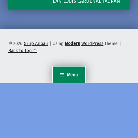
JEAN LOUIS CARDENAL TAURAN
© 2026
Grup Aribau
|
Using
Modern
WordPress
theme.
|
Back to top ↑
Menu