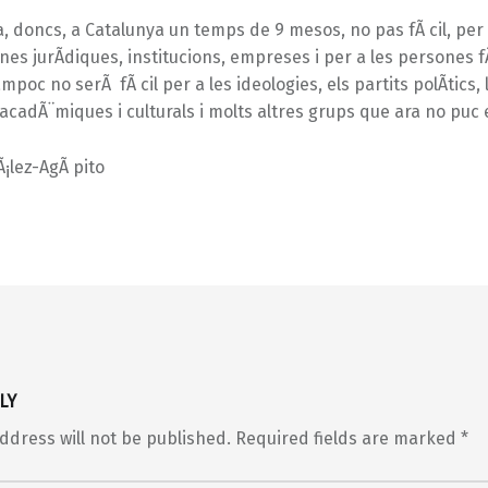
 doncs, a Catalunya un temps de 9 mesos, no pas fÃ cil, per
nes jurÃ­diques, institucions, empreses i per a les persones f
poc no serÃ fÃ cil per a les ideologies, els partits polÃ­tics, 
 acadÃ¨miques i culturals i molts altres grups que ara no puc
¡lez-AgÃ pito
LY
ddress will not be published.
Required fields are marked
*