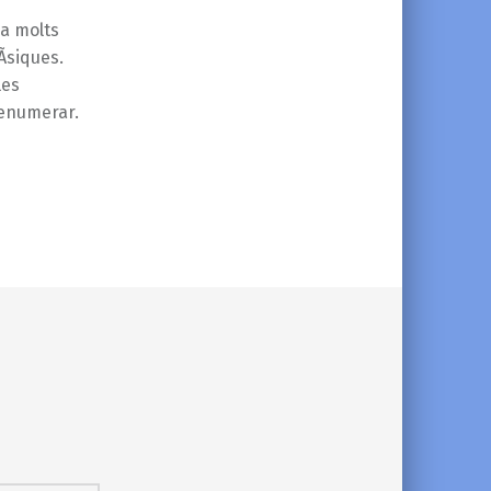
 a molts
Ã­siques.
les
 enumerar.