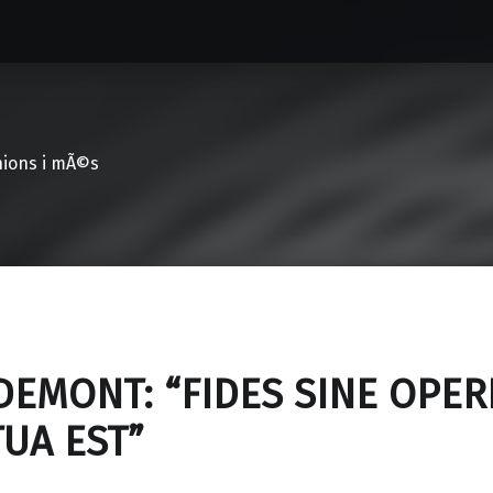
nions i mÃ©s
DEMONT: “FIDES SINE OPER
UA EST”