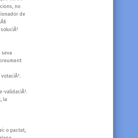
acions, no
isionador de
aÃ§
soluciÃ³
a seva
, breument
votaciÃ³.
e-validaciÃ³.
, la
n
: o pactat,
alana.