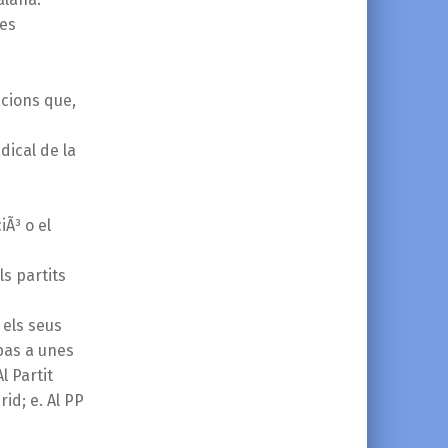
ves
acions que,
dical de la
Ã³ o el
s partits
 els seus
pas a unes
l Partit
id; e. Al PP