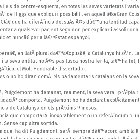
 i els de centre-esquerra, en totes les seves varietats i vari
sÃ³ de Higgs que expliqui i possibiliti, en aquell â€œGran Col
C)â€ que ha diferÃ¨ncia del suÃ­s Ã©s dâ€™una lentitud cap
tar a qualsevol pacient seguidor, per explicar i assolir una 
ic et nuncâ€ per a lâ€™Estat espanyol.
eraâ€, en llatÃ­ plural dâ€™â€opusâ€, a Catalunya hi sÃ³n. L
i la seva entitat no Ã©s pas tasca nostra fer-la, lâ€™ha fet
Ã¨tica, el Molt Honorable dissertador.
es o no ho diran demÃ els parlamentaris catalans en la seva 
Ã², Puigdemont ha demanat, realment, la seva vera i prÃ²pia r
lidaciÃ³ comporta, Puigdemont ho ha declarat explÃ­citament
cia de Catalunya en els prÃ²xims 9 mesos.
cia que comportarÃ inexorablement o un referÃ¨ndum o u
 Sense cap altra sortida.
 que, ha dit Puigdemont, serÃ sempre dâ€™acord amb la llei
b la llei espanyola, o no pactat, dâ€™acord amb la llei cat