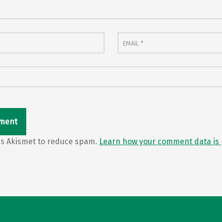
Email
*
ses Akismet to reduce spam.
Learn how your comment data is 