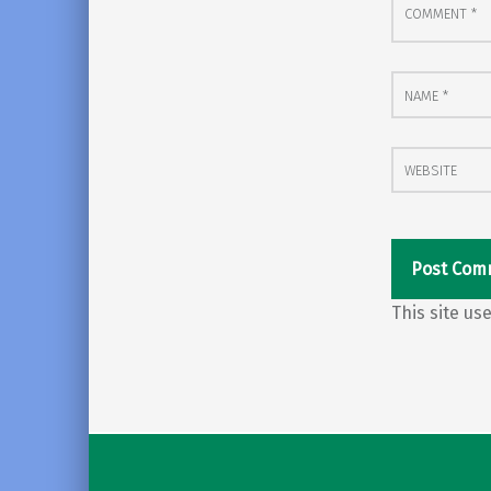
Name
*
Website
This site u
Post navigation