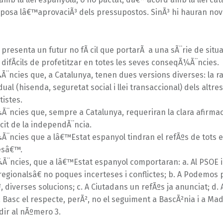
uposa lâ€™aprovaciÃ³ dels pressupostos. SinÃ³ hi hauran no
t presenta un futur no fÃ cil que portarÃ a una sÃ¨rie de situ
 difÃ­cils de profetitzar en totes les seves conseqÃ¼Ã¨ncies.
¨ncies que, a Catalunya, tenen dues versions diverses: la ra
ual (hisenda, seguretat social i llei transaccional) dels altres
istes.
¨ncies que, sempre a Catalunya, requeriran la clara afirmaci
­cit de la independÃ¨ncia.
¨ncies que a lâ€™Estat espanyol tindran el refÃºs de tots el
esâ€™.
Ã¨ncies, que a lâ€™Estat espanyol comportaran: a. Al PSOE i
egionalsâ€ no poques incerteses i conflictes; b. A Podemos 
, diverses solucions; c. A Ciutadans un refÃºs ja anunciat; d. A
 Basc el respecte, perÃ², no el seguiment a BascÃ²nia i a Madr
 dir al nÃºmero 3.