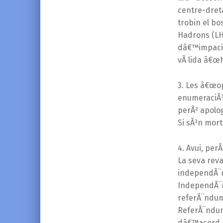
centre-dreta
trobin el bo
Hadrons (LH
dâ€™impacien
vÃ lida â€œh
3. Les â€œop
enumeraciÃ³ 
perÃ² apolog
Si sÃ³n mort
4. Avui, per
La seva reva
independÃ¨n
IndependÃ¨n
referÃ¨ndum.
ReferÃ¨ndum
dâ€™acord am