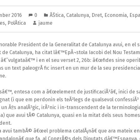
mber 2016
0
ÃŠtica
,
Catalunya
,
Dret
,
Economia
,
Esp
es
,
PolÃ­tica
jaume
onorable President de la Generalitat de Catalunya avui, en el 
 de Catalunya, ha citat lâ€™EpÃ¬stola Iacobi del Nou Testam
 â€˜vulgataâ€™ i en el seu verset 2, 26b: â€œfides sine oper
ns un text paleogrÃ fic insert en un mur de la seu presidenci
me.
esâ€™, entesa com a â€œelement de justificaciÃ³â€, inici de sa
gnat (i que em perdonin els teÃ²legs de qualsevol confessiÃ³ 
n Ãºs analÃ²gic, irÃ²nic i in-transcendent de la terminologi
ca) que avui tÃ© Catalunya, quasi en la mitat dels seus homes
dent.
 avui tambÃ© â€œel problema catalÃ¡nâ€ que ara mateix e
andalonâ€ que fa, al CongrÃ©s dels Diputats dâ€™Espanya, 