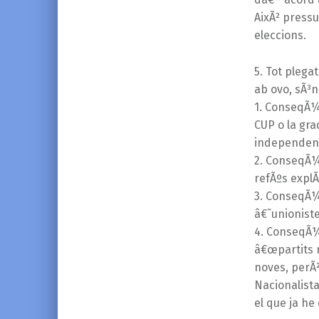
AixÃ² press
eleccions.
5. Tot plega
ab ovo, sÃ³n
1. ConseqÃ¼Ã
CUP o la grad
independent
2. ConseqÃ¼Ã
refÃºs explÃ
3. ConseqÃ¼Ã
â€˜unionist
4. ConseqÃ¼
â€œpartits r
noves, perÃ²
Nacionalista
el que ja he