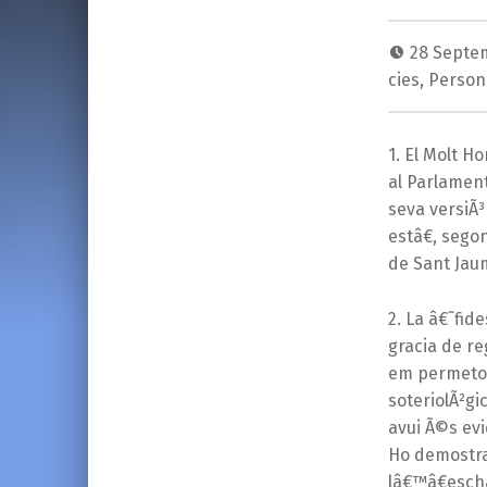
28 Septe
cies
,
Person
1. El Molt H
al Parlament
seva versiÃ³
estâ€, sego
de Sant Jau
2. La â€˜fid
gracia de re
em permeto u
soteriolÃ²gi
avui Ã©s evi
Ho demostra
lâ€™â€esch