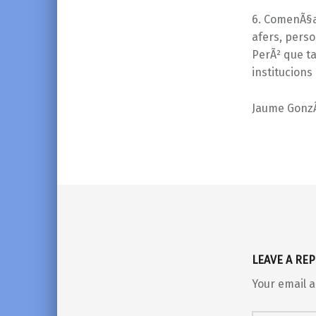
6. ComenÃ§a,
afers, perso
PerÃ² que tam
institucions
Jaume GonzÃ
Skip back to main navigation
LEAVE A REP
Your email a
Comment
*