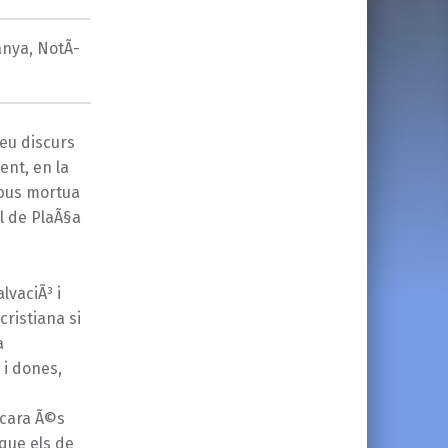
anya
,
NotÃ­
seu discurs
ent, en la
ibus mortua
al de PlaÃ§a
lvaciÃ³ i
cristiana si
a
 i dones,
ncara Ã©s
que els de