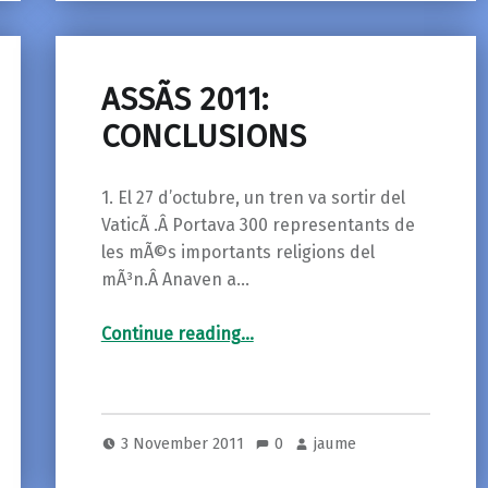
ASSÃS 2011:
CONCLUSIONS
1. El 27 d’octubre, un tren va sortir del
VaticÃ .Â Portava 300 representants de
les mÃ©s importants religions del
mÃ³n.Â Anaven a…
“ASSÃS 2011: CONCLUSIONS”
Continue reading
…
3 November 2011
0
jaume