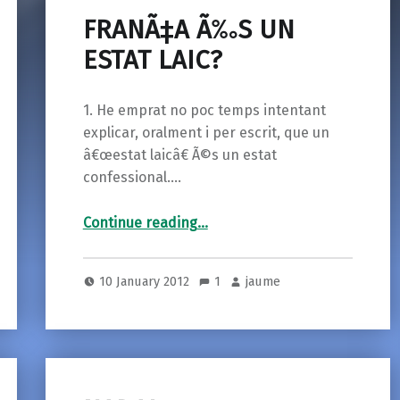
FRANÃ‡A Ã‰S UN
ESTAT LAIC?
1. He emprat no poc temps intentant
explicar, oralment i per escrit, que un
â€œestat laicâ€ Ã©s un estat
confessional.…
“FRANÃ‡A Ã‰S UN ESTAT LAIC?”
Continue reading
…
10 January 2012
1
jaume