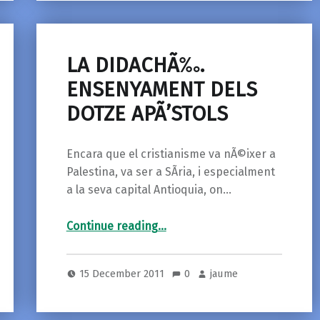
LA DIDACHÃ‰.
ENSENYAMENT DELS
DOTZE APÃ’STOLS
Encara que el cristianisme va nÃ©ixer a
Palestina, va ser a SÃ­ria, i especialment
a la seva capital Antioquia, on…
“LA DIDACHÃ‰. ENSENYAMENT DELS DOTZE APÃ’STOLS”
Continue reading
…
15 December 2011
0
jaume