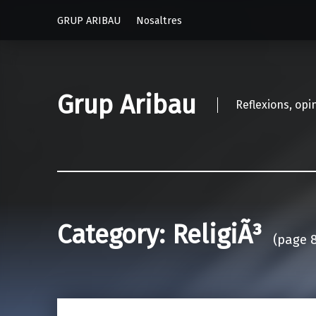
GRUP ARIBAU
Nosaltres
Grup Aribau
Reflexions, opi
Category:
ReligiÃ³
(page 8