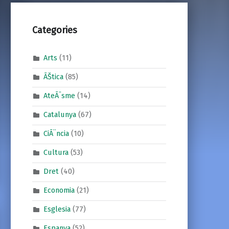
Categories
Arts
(11)
ÃŠtica
(85)
AteÃ¯sme
(14)
Catalunya
(67)
CiÃ¨ncia
(10)
Cultura
(53)
Dret
(40)
Economia
(21)
Esglesia
(77)
Espanya
(52)