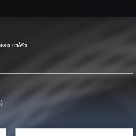
nions i mÃ©s
)