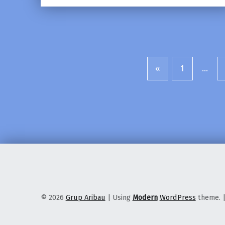
«
1
…
Previous page
© 2026
Grup Aribau
|
Using
Modern
WordPress
theme.